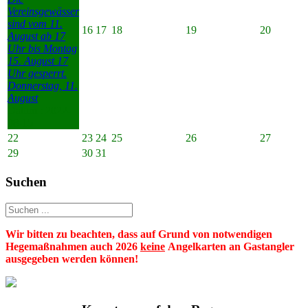
Vereinsgewässer
sind vom 11.
16
17
18
19
20
August ab 17
Uhr bis Montag
15. August 17
Uhr gesperrt.
Donnerstag, 11.
August
Datum :
2022-
08-15
22
23
24
25
26
27
29
30
31
Suchen
Wir bitten zu beachten, dass auf Grund von notwendigen
Hegemaßnahmen auch 2026
keine
Angelkarten an Gastangler
ausgegeben werden können!