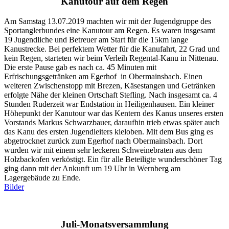
Kanutour auf dem Regen
Am Samstag 13.07.2019 machten wir mit der Jugendgruppe des
Sportanglerbundes eine Kanutour am Regen. Es waren insgesamt
19 Jugendliche und Betreuer am Start für die 15km lange
Kanustrecke. Bei perfektem Wetter für die Kanufahrt, 22 Grad und
kein Regen, starteten wir beim Verleih Regental-Kanu in Nittenau.
Die erste Pause gab es nach ca. 45 Minuten mit
Erfrischungsgetränken am Egerhof in Obermainsbach. Einen
weiteren Zwischenstopp mit Brezen, Käsestangen und Getränken
erfolgte Nähe der kleinen Ortschaft Stefling. Nach insgesamt ca. 4
Stunden Ruderzeit war Endstation in Heiligenhausen. Ein kleiner
Höhepunkt der Kanutour war das Kentern des Kanus unseres ersten
Vorstands Markus Schwarzbauer, daraufhin trieb etwas später auch
das Kanu des ersten Jugendleiters kieloben. Mit dem Bus ging es
abgetrocknet zurück zum Egerhof nach Obermainsbach. Dort
wurden wir mit einem sehr leckeren Schweinebraten aus dem
Holzbackofen verköstigt. Ein für alle Beteiligte wunderschöner Tag
ging dann mit der Ankunft um 19 Uhr in Wernberg am
Lagergebäude zu Ende.
Bilder
Juli-Monatsversammlung