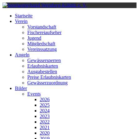
Monat
Monat
Monat
Monat
Startseite
Verein
Vorstandschaft
Fischereiaufseher
Jugend
Mitgliedschaft
Vereinssatzung
Angeln
Gewässersperren
Erlaubniskarten
Ausgabestellen
Preise Erlaubniskarten
Gewässerzuordnung
Bilder
Events
2026
2025
2024
2023
2022
2021
2020
2019