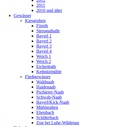
2012
2011
2010 und älter
Gewässer
Kiesgruben
Företh
Streuguthalle
Bayerl 1
Bayerl 2
Bayerl 3
Bayerl 4
Weich 1
Weich 2
Eichertrath
Kettnitzmühle
Fließgewässer
Waldnaab
Haidenaab
Pschierer-Naab
Schwab-Naab
Bayerl/Kick-Naab
Mühlgraben
Ehenbach
Schilterbach
Zug bei Luhe-Wildenau