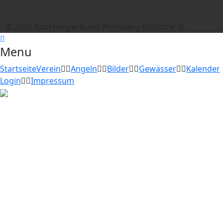
© 2026 Sportanglerbund Wernberg-Köblitz e. V.
Menu
Startseite
Verein
Angeln
Bilder
Gewässer
Kalender
Login
Impressum