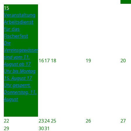
08-1
15
Veranstaltung
Arbeitsdienst
für das
Fischerfest
Die
Vereinsgewässer
sind vom 11.
16
17
18
19
20
August ab 17
Uhr bis Montag
15. August 17
Uhr gesperrt.
Donnerstag, 11.
August
Datum :
2022-
08-15
22
23
24
25
26
27
29
30
31