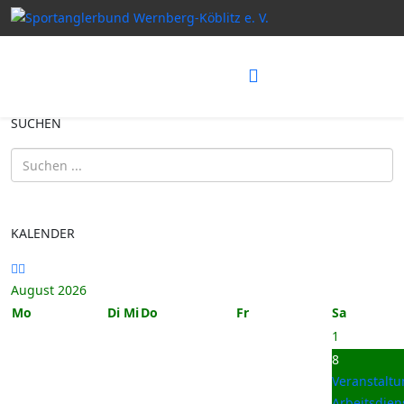
Vorheriger
Nächstes
Monat
Monat
SUCHEN
KALENDER
August 2026
Mo
Di
Mi
Do
Fr
Sa
1
8
Veranstalt
Arbeitsdien