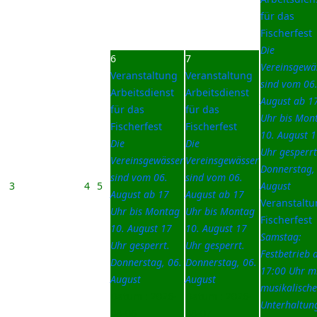
für das
Fischerfest
Die
6
7
Vereinsgewä
Veranstaltung
Veranstaltung
sind vom 06
Arbeitsdienst
Arbeitsdienst
August ab 1
für das
für das
Uhr bis Mon
Fischerfest
Fischerfest
10. August 
Die
Die
Uhr gesperrt
Vereinsgewässer
Vereinsgewässer
Donnerstag,
sind vom 06.
sind vom 06.
3
4
5
August
August ab 17
August ab 17
Veranstalt
Uhr bis Montag
Uhr bis Montag
Fischerfest
10. August 17
10. August 17
Samstag:
Uhr gesperrt.
Uhr gesperrt.
Festbetrieb 
Donnerstag, 06.
Donnerstag, 06.
17:00 Uhr m
August
August
musikalische
Datum :
2026-
Datum :
2026-
Unterhaltun
08-06
08-07