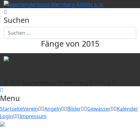
Suchen
Fänge von 2015
© 2026 Sportanglerbund Wernberg-Köblitz e. V.
Menu
Startseite
Verein
Angeln
Bilder
Gewässer
Kalender
Login
Impressum