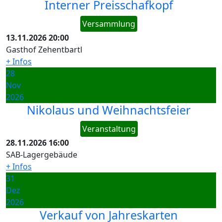
Interner Preisschafkopf
Versammlung
13.11.2026
20:00
Gasthof Zehentbartl
+ Infos
28
Nov
2026
Nikolaus und Weihnachtsfeier
Veranstaltung
28.11.2026
16:00
SAB-Lagergebäude
+ Infos
31
Dez
2026
Verkauf von Jahreskarten