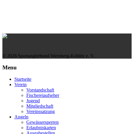
© 2026 Sportanglerbund Wernberg-Köblitz e. V.
Menu
Startseite
Verein
Vorstandschaft
Fischereiaufseher
Jugend
Mitgliedschaft
Vereinssatzung
Angeln
Gewässersperren
Erlaubniskarten
Ausgabestellen