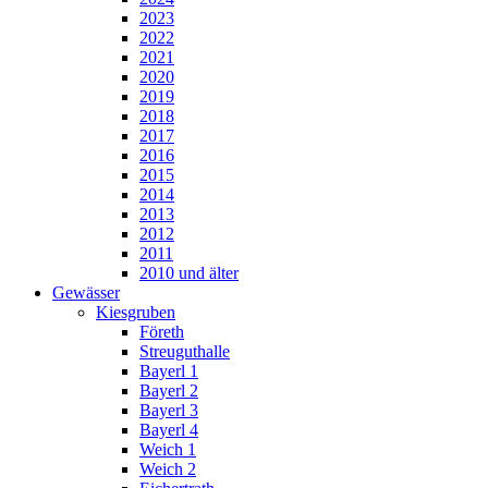
2023
2022
2021
2020
2019
2018
2017
2016
2015
2014
2013
2012
2011
2010 und älter
Gewässer
Kiesgruben
Företh
Streuguthalle
Bayerl 1
Bayerl 2
Bayerl 3
Bayerl 4
Weich 1
Weich 2