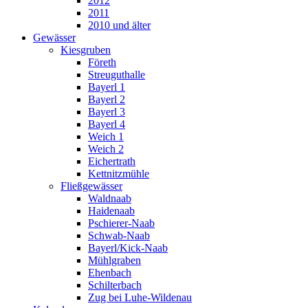
2012
2011
2010 und älter
Gewässer
Kiesgruben
Företh
Streuguthalle
Bayerl 1
Bayerl 2
Bayerl 3
Bayerl 4
Weich 1
Weich 2
Eichertrath
Kettnitzmühle
Fließgewässer
Waldnaab
Haidenaab
Pschierer-Naab
Schwab-Naab
Bayerl/Kick-Naab
Mühlgraben
Ehenbach
Schilterbach
Zug bei Luhe-Wildenau