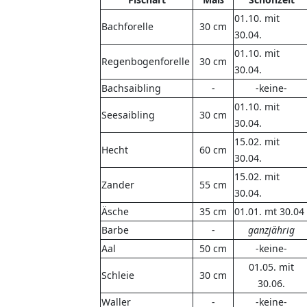
01.10. mit
Bachforelle
30 cm
30.04.
01.10. mit
Regenbogenforelle
30 cm
30.04.
Bachsaibling
-
-keine-
01.10. mit
Seesaibling
30 cm
30.04.
15.02. mit
Hecht
60 cm
30.04.
15.02. mit
Zander
55 cm
30.04.
Äsche
35 cm
01.01. mt 30.04
Barbe
-
ganzjährig
Aal
50 cm
-keine-
01.05. mit
Schleie
30 cm
30.06.
Waller
-
-keine-