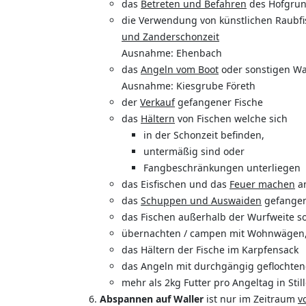
das
Betreten und Befahren
des Hofgrund
die Verwendung von künstlichen Raubfi
und Zanderschonzeit
Ausnahme: Ehenbach
das
Angeln vom Boot
oder sonstigen W
Ausnahme: Kiesgrube Företh
der
Verkauf
gefangener Fische
das
Hältern
von Fischen welche sich
in der Schonzeit befinden,
untermäßig sind oder
Fangbeschränkungen unterliegen
das Eisfischen und das
Feuer machen
a
das
Schuppen und Auswaiden
gefangen
das Fischen außerhalb der Wurfweite s
übernachten / campen mit Wohnwägen, W
das Hältern der Fische im Karpfensack
das Angeln mit durchgängig geflochten
mehr als 2kg Futter pro Angeltag in Sti
Abspannen auf Waller
ist nur im Zeitraum
v