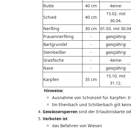
Rutte
40 cm
-keine-
15.02. mit
Schied
40 cm
30.04.
Nerfling
30 cm
01.03. mit 30.0
Frauennerfiling
-
ganzjährig
Bartgrundel
-
ganzjährig
Steinbeißer
-
ganzjährig
Grasfische
-
-keine-
Nase
-
ganzjährig
15.10. mit
Karpfen
35 cm
31.12.
Hinweise:
Ausnahme von Schonzeit für Karpfen: In 
Im Ehenbach und Schilterbach gilt kei
Gewässersperren
sind der Erlaubniskarte o
Verboten ist
das Befahren von Wiesen