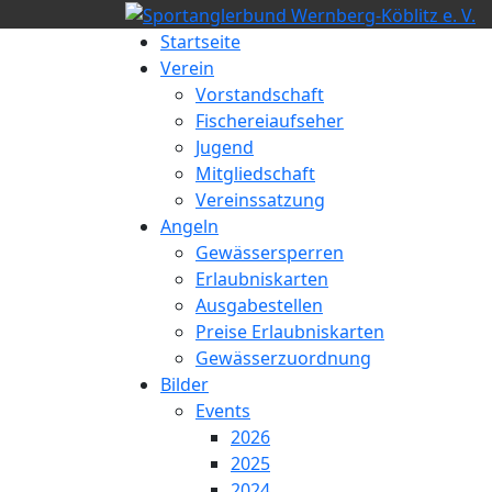
Vorheriger
Nächstes
Monat
Monat
Startseite
Verein
Vorstandschaft
Fischereiaufseher
Jugend
Mitgliedschaft
Vereinssatzung
Angeln
Gewässersperren
Erlaubniskarten
Ausgabestellen
Preise Erlaubniskarten
Gewässerzuordnung
Bilder
Events
2026
2025
2024