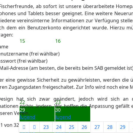
Fischerfreunde, ab sofort ist unsere überarbeitete Homepa
hones und Tablets besser geeignet. Eine weitere Neuerung
iedene vereinsinterne Informationen zur Verfügung stelle
ach dem ein Benutzerkonto eingerichtet wurde. Hierzu m
ragen:
15
16
ame
nutzername (frei wählbar)
sswort (frei wählbar)
Mail-Adresse (am besten, die bereits beim SAB gemeldet ist
r eine gewisse Sicherheit zu gewährleisten, werden die 
ren Zugangsdaten freigeschaltet. Zur Info wird noch eine 
esign hat sich zwar geändert, jedoch wird sich an de
22
23
ationen nichts ändern. Wir hoffen die Anpassung gefällt 
29
30
seren Verein.
Jugend
Jugend
Nachtangeln
Nachtangeln
31 von 32
23
24
25
26
27
28
29
Jugend
Jugend