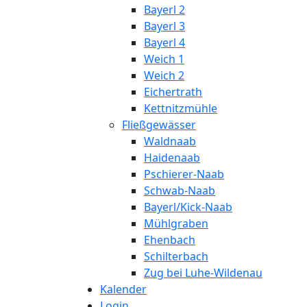
Bayerl 2
Bayerl 3
Bayerl 4
Weich 1
Weich 2
Eichertrath
Kettnitzmühle
Fließgewässer
Waldnaab
Haidenaab
Pschierer-Naab
Schwab-Naab
Bayerl/Kick-Naab
Mühlgraben
Ehenbach
Schilterbach
Zug bei Luhe-Wildenau
Kalender
Login