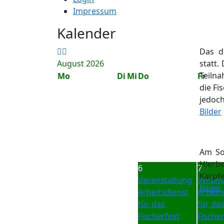
Impressum
Kalender
Das d
August 2026
statt.
Teiln
Mo
Di
Mi
Do
Fr
die Fi
jedoc
Bilder
Am So
Hierb
6
7
Karpfe
Veranstaltung
Verans
Bilder
Arbeitsdienst
Arbeit
für das
für da
Fischerfest
Fischer