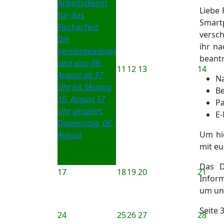
Arbeitsdienst
Liebe 
für das
Smartp
Fischerfest
versch
Die
ihr n
Vereinsgewässer
beant
sind vom 06.
11
12
13
14
August ab 17
N
Uhr bis Montag
Be
10. August 17
Pa
Uhr gesperrt.
E-
Donnerstag, 06.
Um hie
August
mit eu
Datum :
2026-
08-10
Das D
17
18
19
20
21
Inform
um un
Seite 
24
25
26
27
28