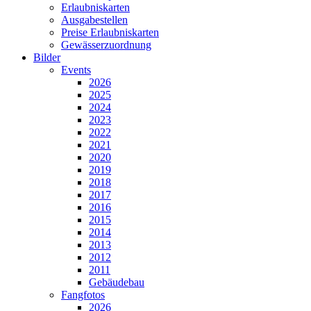
Erlaubniskarten
Ausgabestellen
Preise Erlaubniskarten
Gewässerzuordnung
Bilder
Events
2026
2025
2024
2023
2022
2021
2020
2019
2018
2017
2016
2015
2014
2013
2012
2011
Gebäudebau
Fangfotos
2026