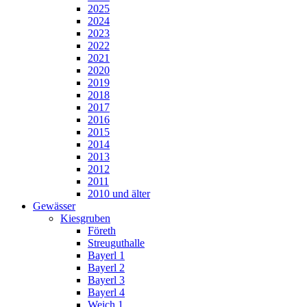
2025
2024
2023
2022
2021
2020
2019
2018
2017
2016
2015
2014
2013
2012
2011
2010 und älter
Gewässer
Kiesgruben
Företh
Streuguthalle
Bayerl 1
Bayerl 2
Bayerl 3
Bayerl 4
Weich 1