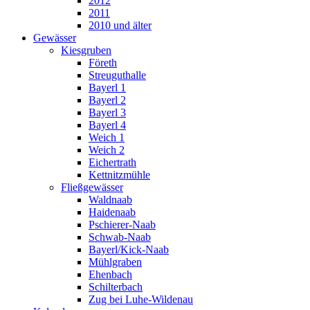
2012
2011
2010 und älter
Gewässer
Kiesgruben
Företh
Streuguthalle
Bayerl 1
Bayerl 2
Bayerl 3
Bayerl 4
Weich 1
Weich 2
Eichertrath
Kettnitzmühle
Fließgewässer
Waldnaab
Haidenaab
Pschierer-Naab
Schwab-Naab
Bayerl/Kick-Naab
Mühlgraben
Ehenbach
Schilterbach
Zug bei Luhe-Wildenau