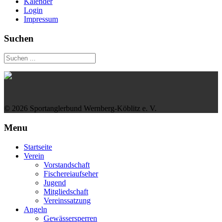
Kalender
Login
Impressum
Suchen
© 2026 Sportanglerbund Wernberg-Köblitz e. V.
Menu
Startseite
Verein
Vorstandschaft
Fischereiaufseher
Jugend
Mitgliedschaft
Vereinssatzung
Angeln
Gewässersperren