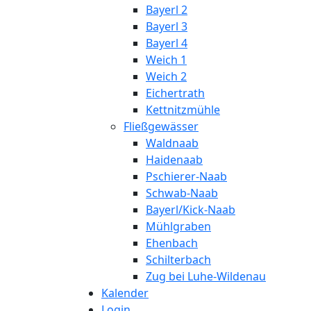
Bayerl 2
Bayerl 3
Bayerl 4
Weich 1
Weich 2
Eichertrath
Kettnitzmühle
Fließgewässer
Waldnaab
Haidenaab
Pschierer-Naab
Schwab-Naab
Bayerl/Kick-Naab
Mühlgraben
Ehenbach
Schilterbach
Zug bei Luhe-Wildenau
Kalender
Login