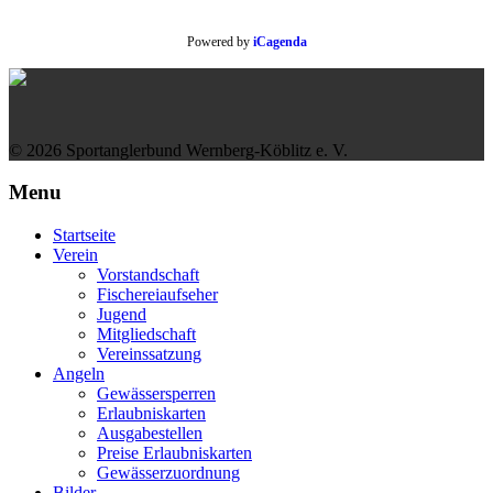
Powered by
iCagenda
© 2026 Sportanglerbund Wernberg-Köblitz e. V.
Menu
Startseite
Verein
Vorstandschaft
Fischereiaufseher
Jugend
Mitgliedschaft
Vereinssatzung
Angeln
Gewässersperren
Erlaubniskarten
Ausgabestellen
Preise Erlaubniskarten
Gewässerzuordnung
Bilder