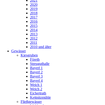
2021
2020
2019
2018
2017
2016
2015
2014
2013
2012
2011
2010 und älter
Gewässer
Kiesgruben
Företh
Streuguthalle
Bayerl 1
Bayerl 2
Bayerl 3
Bayerl 4
Weich 1
Weich 2
Eichertrath
Kettnitzmühle
Fließgewässer