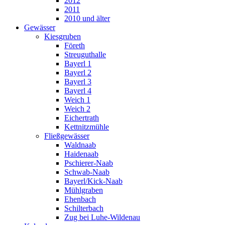
2012
2011
2010 und älter
Gewässer
Kiesgruben
Företh
Streuguthalle
Bayerl 1
Bayerl 2
Bayerl 3
Bayerl 4
Weich 1
Weich 2
Eichertrath
Kettnitzmühle
Fließgewässer
Waldnaab
Haidenaab
Pschierer-Naab
Schwab-Naab
Bayerl/Kick-Naab
Mühlgraben
Ehenbach
Schilterbach
Zug bei Luhe-Wildenau