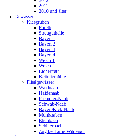
2012
2011
2010 und älter
Gewässer
Kiesgruben
Företh
Streuguthalle
Bayerl 1
Bayerl 2
Bayerl 3
Bayerl 4
Weich 1
Weich 2
Eichertrath
Kettnitzmühle
Fließgewässer
Waldnaab
Haidenaab
Pschierer-Naab
Schwab-Naab
Bayerl/Kick-Naab
Mühlgraben
Ehenbach
Schilterbach
Zug bei Luhe-Wildenau