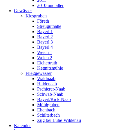
2011
2010 und älter
Gewässer
Kiesgruben
Företh
Streuguthalle
Bayerl 1
Bayerl 2
Bayerl 3
Bayerl 4
Weich 1
Weich 2
Eichertrath
Kettnitzmühle
Fließgewässer
Waldnaab
Haidenaab
Pschierer-Naab
Schwab-Naab
Bayerl/Kick-Naab
Mühlgraben
Ehenbach
Schilterbach
Zug bei Luhe-Wildenau
Kalender